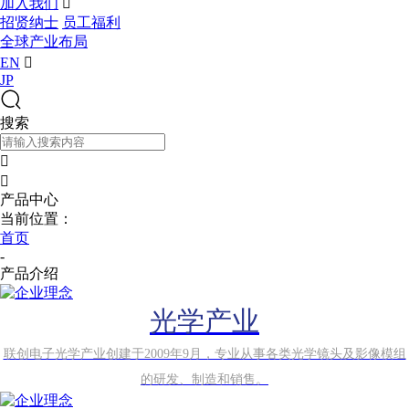
加入我们

招贤纳士
员工福利
全球产业布局
EN

JP
搜索


产品中心
当前位置：
首页
-
产品介绍
光学产业
联创电子光学产业创建于2009年9月，专业从事各类光学镜头及影像模组
的研发、制造和销售。