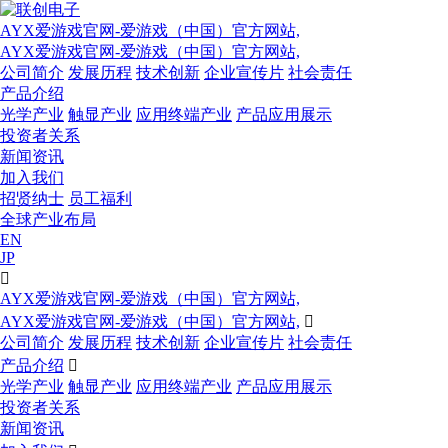
AYX爱游戏官网-爱游戏（中国）官方网站,
AYX爱游戏官网-爱游戏（中国）官方网站,
公司简介
发展历程
技术创新
企业宣传片
社会责任
产品介绍
光学产业
触显产业
应用终端产业
产品应用展示
投资者关系
新闻资讯
加入我们
招贤纳士
员工福利
全球产业布局
EN
JP

AYX爱游戏官网-爱游戏（中国）官方网站,
AYX爱游戏官网-爱游戏（中国）官方网站,

公司简介
发展历程
技术创新
企业宣传片
社会责任
产品介绍

光学产业
触显产业
应用终端产业
产品应用展示
投资者关系
新闻资讯