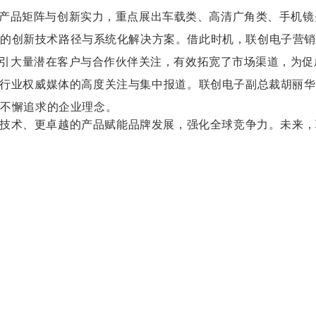
产品矩阵与创新实力，重点展出车载
类
、
高清广角
类
、
手机镜
的
创新技术
路径
与系统化解决方案。
借此
时机
，
联创电子营销
引大量潜在客户与合作伙伴关注，有效拓宽了市场渠道，为促
行业权威媒体的高度关注与集中报道。
联创
电子
副总裁胡丽华
新不懈追求的企业理念。
技术、更卓越的产品赋能品牌
发展
，强化全球竞争力。
未来，