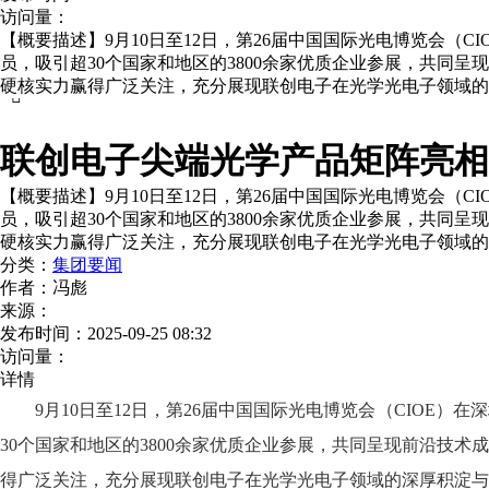
访问量：
【概要描述】
9月10日至12日，第26届中国国际光电博览会
员，吸引超30个国家和地区的3800余家优质企业参展，共同
硬核实力赢得广泛关注，充分展现联创电子在光学光电子领域的

联创电子尖端光学产品矩阵亮相C
【概要描述】
9月10日至12日，第26届中国国际光电博览会
员，吸引超30个国家和地区的3800余家优质企业参展，共同
硬核实力赢得广泛关注，充分展现联创电子在光学光电子领域的
分类：
集团要闻
作者：
冯彪
来源：
发布时间：
2025-09-25 08:32
访问量：
详情
9月10日至12
日
，
第26届中国国际光电博览会（CIOE）在
30个国家和地区的3
8
00
余
家优质企业参展
，
共同呈现前沿技术成
得广泛关注，充分展现
联创
电子
在光学光电子领域的深厚
积淀与