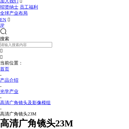
加入我们

招贤纳士
员工福利
全球产业布局
EN

JP
搜索


当前位置：
首页
-
产品介绍
-
光学产业
-
高清广角镜头及影像模组
-
高清广角镜头23M
高清广角镜头23M