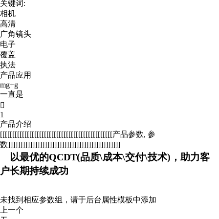
关键词:
相机
高清
广角镜头
电子
覆盖
执法
产品应用
mg+g
一直是

1
产品介绍
[[[[[[[[[[[[[[[[[[[[[[[[[[[[[[[[[[[[[[[[[[[[[[产品参数, 参
数]]]]]]]]]]]]]]]]]]]]]]]]]]]]]]]]]]]]]]]]]]]]]]
以最优的QCDT(品质\成本\交付\技术)，助力客
户长期持续成功
未找到相应参数组，请于后台属性模板中添加
上一个