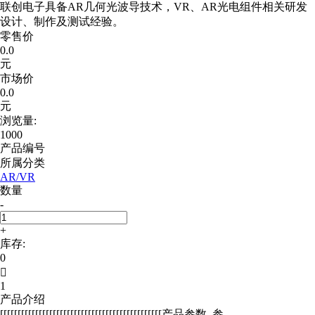
联创电子具备AR几何光波导技术，VR、AR光电组件相关研发
设计、制作及测试经验。
零售价
0.0
元
市场价
0.0
元
浏览量:
1000
产品编号
所属分类
AR/VR
数量
-
+
库存:
0

1
产品介绍
[[[[[[[[[[[[[[[[[[[[[[[[[[[[[[[[[[[[[[[[[[[[[[产品参数, 参