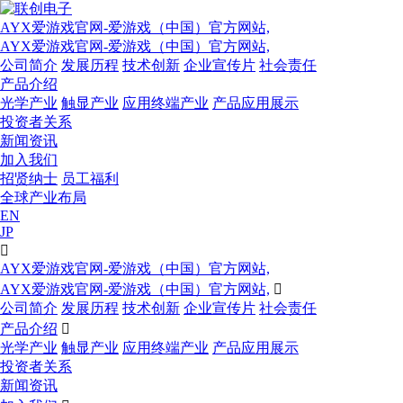
AYX爱游戏官网-爱游戏（中国）官方网站,
AYX爱游戏官网-爱游戏（中国）官方网站,
公司简介
发展历程
技术创新
企业宣传片
社会责任
产品介绍
光学产业
触显产业
应用终端产业
产品应用展示
投资者关系
新闻资讯
加入我们
招贤纳士
员工福利
全球产业布局
EN
JP

AYX爱游戏官网-爱游戏（中国）官方网站,
AYX爱游戏官网-爱游戏（中国）官方网站,

公司简介
发展历程
技术创新
企业宣传片
社会责任
产品介绍

光学产业
触显产业
应用终端产业
产品应用展示
投资者关系
新闻资讯