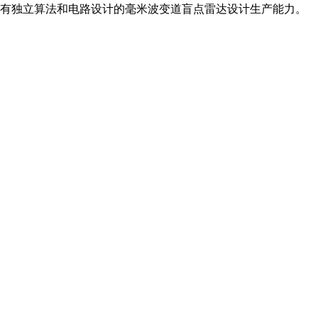
具有独立算法和电路设计的毫米波变道盲点雷达设计生产能力。