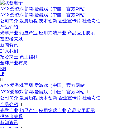
AYX爱游戏官网-爱游戏（中国）官方网站,
AYX爱游戏官网-爱游戏（中国）官方网站,
公司简介
发展历程
技术创新
企业宣传片
社会责任
产品介绍
光学产业
触显产业
应用终端产业
产品应用展示
投资者关系
新闻资讯
加入我们
招贤纳士
员工福利
全球产业布局
EN
JP

AYX爱游戏官网-爱游戏（中国）官方网站,
AYX爱游戏官网-爱游戏（中国）官方网站,

公司简介
发展历程
技术创新
企业宣传片
社会责任
产品介绍

光学产业
触显产业
应用终端产业
产品应用展示
投资者关系
新闻资讯