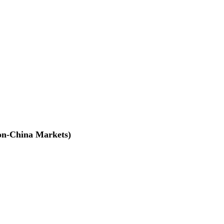
na Markets)