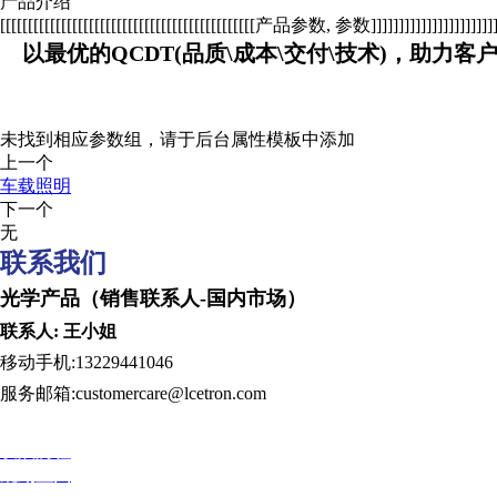
产品介绍
[[[[[[[[[[[[[[[[[[[[[[[[[[[[[[[[[[[[[[[[[[[[[[产品参数, 参数]]]]]]]]]]]]]]]]]]]]]]]]]
以最优的QCDT(品质\成本\交付\技术)，助力客
未找到相应参数组，请于后台属性模板中添加
上一个
车载照明
下一个
无
联系我们
光学产品（销售联系人-国内市场） Optical produc
联系人: 王小姐 Contact per
移动手机:13229441046 Tel:
服务邮箱:customercare@lcetron.com Emai
发展历程
规划蓝图