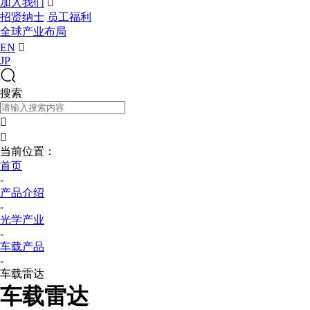
加入我们

招贤纳士
员工福利
全球产业布局
EN

JP
搜索


当前位置：
首页
-
产品介绍
-
光学产业
-
车载产品
-
车载雷达
车载雷达