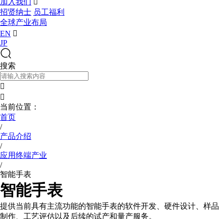
加入我们

招贤纳士
员工福利
全球产业布局
EN

JP
搜索


当前位置：
首页
/
产品介绍
/
应用终端产业
/
智能手表
智能手表
提供当前具有主流功能的智能手表的软件开发、硬件设计、样品
制作、工艺评估以及后续的试产和量产服务。