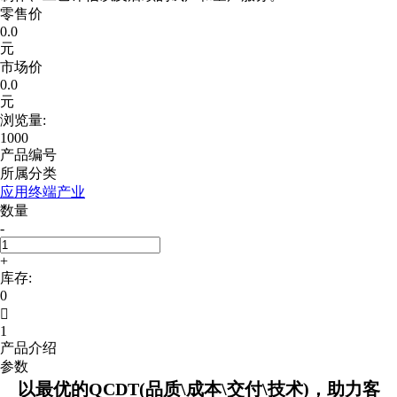
零售价
0.0
元
市场价
0.0
元
浏览量:
1000
产品编号
所属分类
应用终端产业
数量
-
+
库存:
0

1
产品介绍
参数
以最优的QCDT(品质\成本\交付\技术)，助力客