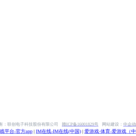
有：联创电子科技股份有限公司
赣ICP备16001829号
网站建设：
中企动
戏平台-官方app
|
IM在线-IM在线(中国)
|
爱游戏·体育-爱游戏（