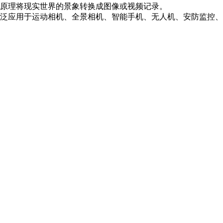
原理将现实世界的景象转换成图像或视频记录。
广泛应用于运动相机、全景相机、智能手机、无人机、安防监控