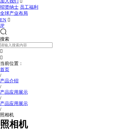
加入我们

招贤纳士
员工福利
全球产业布局
EN

JP
搜索


当前位置：
首页
/
产品介绍
/
产品应用展示
/
产品应用展示
/
照相机
照相机