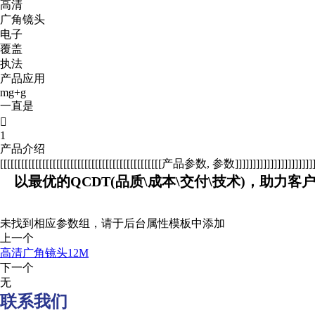
高清
广角镜头
电子
覆盖
执法
产品应用
mg+g
一直是

1
产品介绍
[[[[[[[[[[[[[[[[[[[[[[[[[[[[[[[[[[[[[[[[[[[[[[产品参数, 参数]]]]]]]]]]]]]]]]]]]]]]]]]
以最优的QCDT(品质\成本\交付\技术)，助力客
未找到相应参数组，请于后台属性模板中添加
上一个
高清广角镜头12M
下一个
无
联系我们