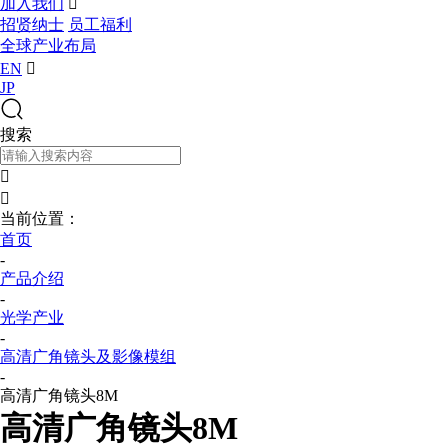
加入我们

招贤纳士
员工福利
全球产业布局
EN

JP
搜索


当前位置：
首页
-
产品介绍
-
光学产业
-
高清广角镜头及影像模组
-
高清广角镜头8M
高清广角镜头8M