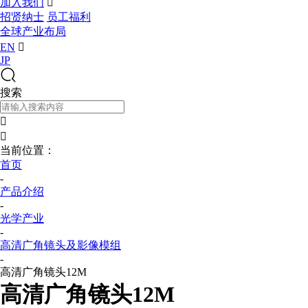
加入我们

招贤纳士
员工福利
全球产业布局
EN

JP
搜索


当前位置：
首页
-
产品介绍
-
光学产业
-
高清广角镜头及影像模组
-
高清广角镜头12M
高清广角镜头12M