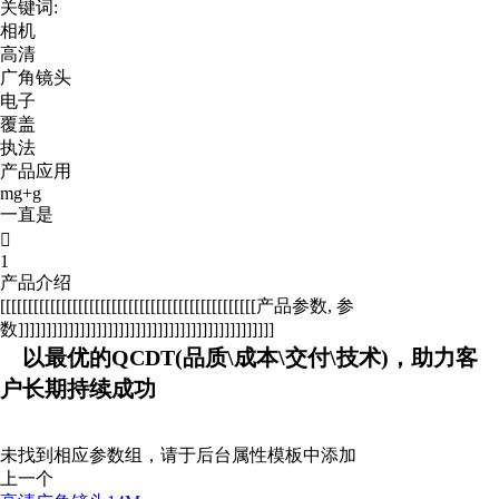
关键词:
相机
高清
广角镜头
电子
覆盖
执法
产品应用
mg+g
一直是

1
产品介绍
[[[[[[[[[[[[[[[[[[[[[[[[[[[[[[[[[[[[[[[[[[[[[[产品参数, 参
数]]]]]]]]]]]]]]]]]]]]]]]]]]]]]]]]]]]]]]]]]]]]]]
以最优的QCDT(品质\成本\交付\技术)，助力客
户长期持续成功
未找到相应参数组，请于后台属性模板中添加
上一个